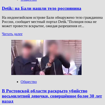
Средний
Егорлык
Detik: на Бали нашли тело россиянина
На индонезийском острове Бали обнаружено тело гражданина
России, сообщает местный портал Detik."Полиция пока не
может провести вскрытие, ожидая разрешения от...
Прочитать
Читать далее
больше
о
Detik:
на
Бали
нашли
тело
россиянина
Общество
В Ростовской области раскрыто убийство
восьмилетней девочки, совершённое более 30 лет
назад