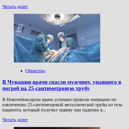
Прочитать
Читать далее
больше
о
Universal:
в
Мексике
из-
за
взрыва
в
магазине
погибли
22
Общество
человека
В Чувашии врачи спасли мужчину, упавшего в
погреб на 25-сантиметровую трубу
В Новочебоксарске врачи успешно провели операцию по
извлечению 25-сантиметровой металлической трубы из тела
пациента, который получил травму при падении в...
Прочитать
Читать далее
больше