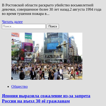
В Ростовской области раскрыто убийство восьмилетней
девочки, совершенное более 30 лет назад.2 августа 1994 года
во время тушения пожара в...
Прочитать
Читать далее
Найти:
больше
о
В
Ростовской
области
раскрыто
убийство
восьмилетней
девочки,
совершённое
более
30
лет
назад
Общество
Япония выразила сожаление из-за запрета
России на въезд 30 её гражданам