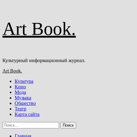
Перейти
Art Book.
к
содержимому
Культурный информационный журнал.
Основное
Art Book.
меню
Культура
Кино
Мода
Музыка
Общество
Театр
Карта сайта
Найти:
Главная