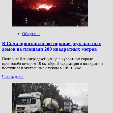
эвакуированные
из-
за
оседания
грунта,
пока
не
вернулись
Общество
в
свои
В Сочи произошло возгорание двух частных
дома
домов на площади 200 квадратных метров
Пожар на Ленинградской улице в курортном городе
произошёл вечером 19 октября.Информация о возгорании
поступила в экстренные службы в 18:19. Уже...
Прочитать
Читать далее
больше
о
В
Сочи
произошло
возгорание
двух
частных