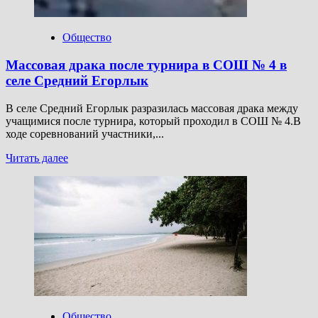
Общество
Массовая драка после турнира в СОШ № 4 в
селе Средний Егорлык
В селе Средний Егорлык разразилась массовая драка между
учащимися после турнира, который проходил в СОШ № 4.В
ходе соревнований участники,...
Прочитать
Читать далее
больше
о
Массовая
драка
после
турнира
в
СОШ
№
4
в
селе
Общество