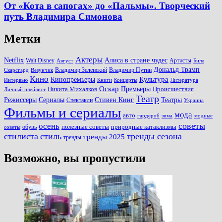
От «Кота в сапогах» до «Пальмы». Творческий
путь Владимира Симонова
Метки
Актеры
Алиса в стране чудес
Netflix
Walt Disney
Артисты
Август
Билл
Дональд Трамп
Владимир Зеленский
Владимир Путин
Скарсгард
Везунчик
Кино
Культура
Кинопремьеры
Книги
Литература
Интервью
Концерты
Оскар
Никита Михалков
Премьеры
Происшествия
Личный плейлист
Театр
Театры
Режиссеры
Сериалы
Стивен Кинг
Спектакли
Украина
Фильмы и сериалы
мода
авто
зима
гардероб
модные
советы
осень
полезные советы
обувь
природные катаклизмы
советы
стилиста
стиль
тренды сезона
тренды 2025
тренды
Возможно, вы пропустили