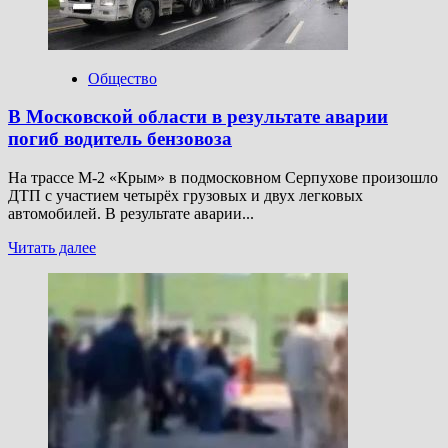
домов
на
площади
200
Общество
квадратных
метров
В Московской области в результате аварии
погиб водитель бензовоза
На трассе М-2 «Крым» в подмосковном Серпухове произошло
ДТП с участием четырёх грузовых и двух легковых
автомобилей. В результате аварии...
Прочитать
Читать далее
больше
о
В
Московской
области
в
результате
аварии
погиб
водитель
бензовоза