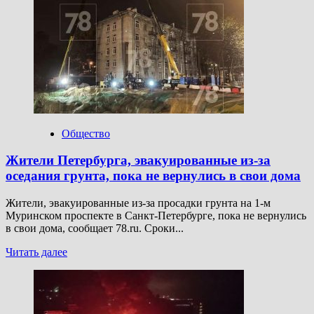
о
В
Чувашии
врачи
спасли
мужчину,
упавшего
в
погреб
на
25-
Общество
сантиметровую
трубу
Жители Петербурга, эвакуированные из-за
оседания грунта, пока не вернулись в свои дома
Жители, эвакуированные из-за просадки грунта на 1-м
Муринском проспекте в Санкт-Петербурге, пока не вернулись
в свои дома, сообщает 78.ru. Сроки...
Прочитать
Читать далее
больше
о
Жители
Петербурга,