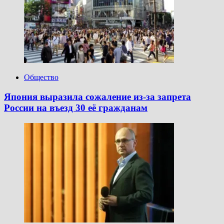
с Киану
Ривзом
на уровне
«Грабителя
с крыши»
Общество
Япония выразила сожаление из-за запрета
России на въезд 30 её гражданам