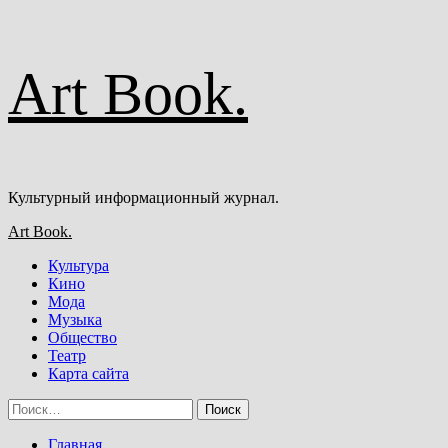
Перейти
Art Book.
к
содержимому
Культурный информационный журнал.
Основное
Art Book.
меню
Культура
Кино
Мода
Музыка
Общество
Театр
Карта сайта
Найти:
Главная