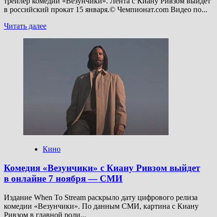
трейлер комедии «Везунчики». Лента с Киану Ривзом выйдет
в российский прокат 15 января.© Чемпионат.com Видео по...
Прочитать
Читать далее
больше
о
Вышел
русский
трейлер
комедии
«Везунчики»
с Киану
Ривзом
— премьера
в России
15 января
Кино
Комедия «Везунчики» с Киану Ривзом выйдет
в онлайне 7 ноября — СМИ
Издание When To Stream раскрыло дату цифрового релиза
комедии «Везунчики». По данным СМИ, картина c Киану
Ривзом в главной роли...