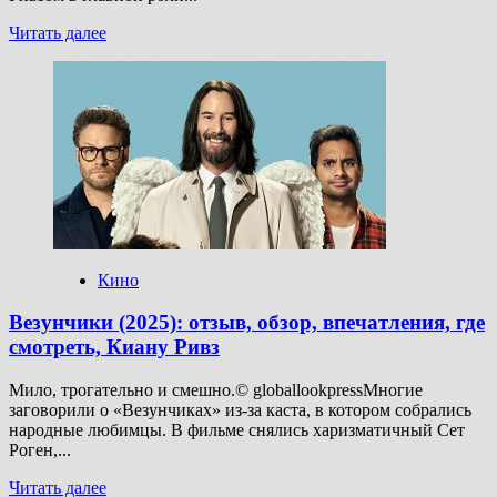
Прочитать
Читать далее
больше
о
Комедия
«Везунчики»
с Киану
Ривзом
выйдет
в онлайне
7 ноября
— СМИ
Кино
Везунчики (2025): отзыв, обзор, впечатления, где
смотреть, Киану Ривз
Мило, трогательно и смешно.© globallookpressМногие
заговорили о «Везунчиках» из-за каста, в котором собрались
народные любимцы. В фильме снялись харизматичный Сет
Роген,...
Прочитать
Читать далее