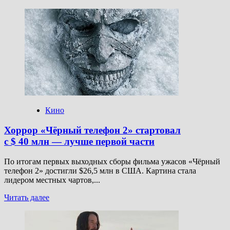
больше
о
Везунчики
(2025):
отзыв,
обзор,
впечатления,
где
смотреть,
Киану
Ривз
Кино
Хоррор «Чёрный телефон 2» стартовал
с $ 40 млн — лучше первой части
По итогам первых выходных сборы фильма ужасов «Чёрный
телефон 2» достигли $26,5 млн в США. Картина стала
лидером местных чартов,...
Прочитать
Читать далее
больше
о
Хоррор