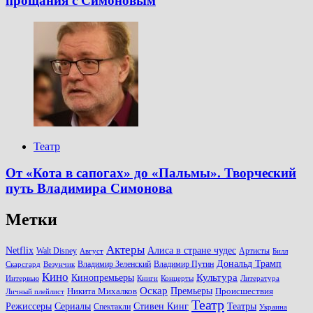
прощания с Симоновым
Театр
От «Кота в сапогах» до «Пальмы». Творческий
путь Владимира Симонова
Метки
Актеры
Алиса в стране чудес
Netflix
Walt Disney
Артисты
Август
Билл
Дональд Трамп
Владимир Зеленский
Владимир Путин
Скарсгард
Везунчик
Кино
Культура
Кинопремьеры
Книги
Литература
Интервью
Концерты
Оскар
Никита Михалков
Премьеры
Происшествия
Личный плейлист
Театр
Театры
Режиссеры
Сериалы
Стивен Кинг
Спектакли
Украина