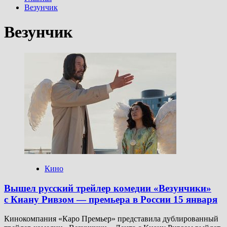
Везунчик
Везунчик
Кино
Вышел русский трейлер комедии «Везунчики»
с Киану Ривзом — премьера в России 15 января
Кинокомпания «Каро Премьер» представила дублированный