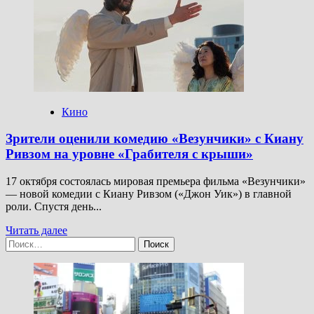
«Чёрный
телефон
2» стартовал
с $ 40 млн
— лучше
первой
части
Кино
Зрители оценили комедию «Везунчики» с Киану
Ривзом на уровне «Грабителя с крыши»
17 октября состоялась мировая премьера фильма «Везунчики»
— новой комедии с Киану Ривзом («Джон Уик») в главной
роли. Спустя день...
Прочитать
Читать далее
Найти:
больше
о
Зрители
оценили
комедию
«Везунчики»