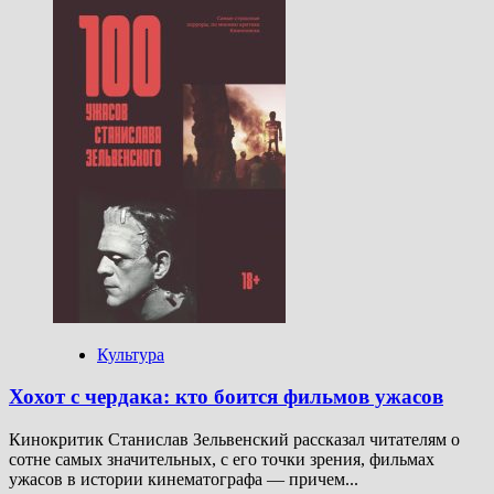
о
Марш
физики:
«Разящий
луч»
—
тайная
история
советского
лазера
Культура
Хохот с чердака: кто боится фильмов ужасов
Кинокритик Станислав Зельвенский рассказал читателям о
сотне самых значительных, с его точки зрения, фильмах
ужасов в истории кинематографа — причем...