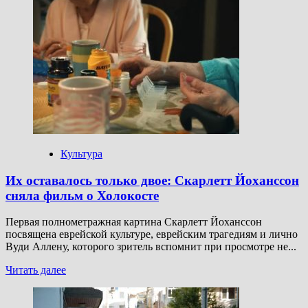
о
«Наша
картина
населена
чудаками»
Культура
Их оставалось только двое: Скарлетт Йоханссон
сняла фильм о Холокосте
Первая полнометражная картина Скарлетт Йоханссон
посвящена еврейской культуре, еврейским трагедиям и лично
Вуди Аллену, которого зритель вспомнит при просмотре не...
Прочитать
Читать далее
больше
о
Их