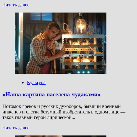
Прочитать
Читать далее
больше
о
Ход
в
историю:
как
«Дорогой
Вилли»
помог
Брежневу
спасти
мир
от
ядерной
Культура
катастрофы
«Наша картина населена чудаками»
Потомок греков и русских духоборов, бывший военный
инженер и слегка безумный изобретатель в одном лице —
таков главный герой лирической...
Прочитать
Читать далее
больше