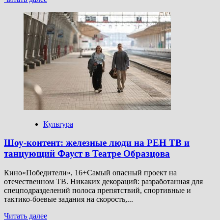
больше
о
Охота
пуще
боли:
в
Сеть
слили
новую
часть
«Хищника»
Культура
Шоу-контент: железные люди на РЕН ТВ и
танцующий Фауст в Театре Образцова
Кино«Победители», 16+Самый опасный проект на
отечественном ТВ. Никаких декораций: разработанная для
спецподразделений полоса препятствий, спортивные и
тактико-боевые задания на скорость,...
Прочитать
Читать далее