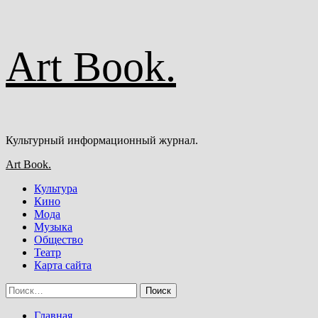
Перейти
Art Book.
к
содержимому
Культурный информационный журнал.
Основное
Art Book.
меню
Культура
Кино
Мода
Музыка
Общество
Театр
Карта сайта
Найти:
Главная