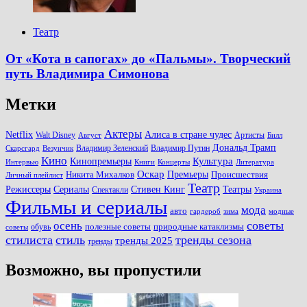
Театр
От «Кота в сапогах» до «Пальмы». Творческий
путь Владимира Симонова
Метки
Актеры
Алиса в стране чудес
Netflix
Walt Disney
Артисты
Август
Билл
Дональд Трамп
Владимир Зеленский
Владимир Путин
Скарсгард
Везунчик
Кино
Культура
Кинопремьеры
Книги
Литература
Интервью
Концерты
Оскар
Никита Михалков
Премьеры
Происшествия
Личный плейлист
Театр
Театры
Режиссеры
Сериалы
Стивен Кинг
Спектакли
Украина
Фильмы и сериалы
мода
авто
зима
гардероб
модные
советы
осень
полезные советы
обувь
природные катаклизмы
советы
стилиста
стиль
тренды сезона
тренды 2025
тренды
Возможно, вы пропустили