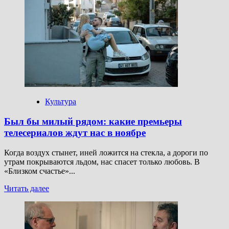
оставалось
только
двое:
Скарлетт
Йоханссон
сняла
фильм
о
Холокосте
Культура
Был бы милый рядом: какие премьеры
телесериалов ждут нас в ноябре
Когда воздух стынет, иней ложится на стекла, а дороги по
утрам покрываются льдом, нас спасет только любовь. В
«Близком счастье»...
Прочитать
Читать далее
больше
о
Был бы
милый