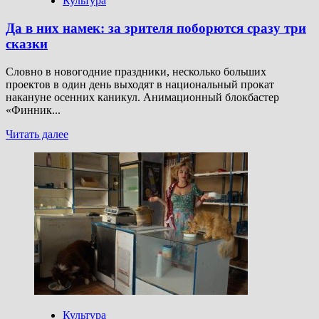
Культура
интерактивном
кино
Да в них намек: за зрителя поборются сразу три
сказки
Словно в новогодние праздники, несколько больших
проектов в один день выходят в национальный прокат
накануне осенних каникул. Анимационный блокбастер
«Финник...
Прочитать
Читать далее
больше
о
Да
в
них
намек:
за
зрителя
поборются
сразу
три
сказки
Культура