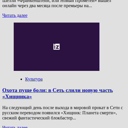
Шелли «Франкенштейн, или Новый Прометей» вышел
онлайн через два месяца после премьеры на...
Прочитать
Читать далее
больше
о
Отцы
и
монстры:
Netflix
выпустил
«Франкенштейн»
на
русском
Культура
Охота пуще боли: в Сеть слили новую часть
«Хищника»
На следующий день после выхода в мировой прокат в Сети с
русским переводом появился «Хищник: Планета смерти»,
свежий фантастический блокбастер...
Прочитать
Читать далее