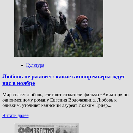
о
И
паром
плывет:
российский
«Жизнь
как
чудо»
и
подлинная
история
«Брата»
Культура
Любовь не ржавеет: какие кинопремьеры ждут
нас в ноябре
Мир спасет любовь, считают создатели фильма «Авиатор» по
одноименному роману Евгения Водолазкина. Любовь к
близким, уточняет каннский лауреат Йоаким Триер,...
Прочитать
Читать далее
больше
о
Любовь