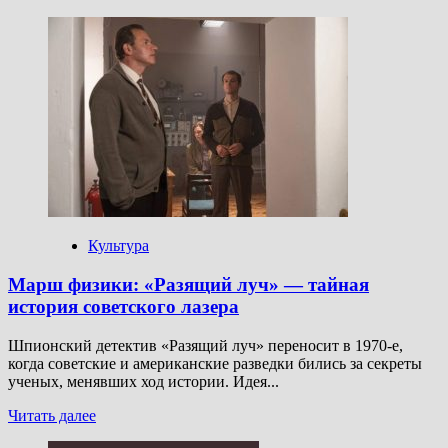
больше
о
Шоу-
контент:
железные
люди
на
РЕН
ТВ
и
танцующий
Фауст
в
Театре
Культура
Образцова
Марш физики: «Разящий луч» — тайная
история советского лазера
Шпионский детектив «Разящий луч» переносит в 1970-е,
когда советские и американские разведки бились за секреты
ученых, менявших ход истории. Идея...
Прочитать
Читать далее
больше