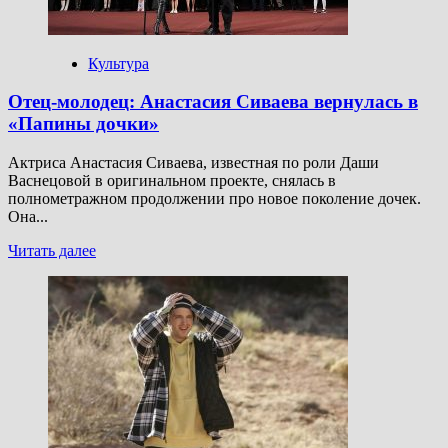
снова
стал
клоуном
Пеннивайзом
Культура
Отец-молодец: Анастасия Сиваева вернулась в
«Папины дочки»
Актриса Анастасия Сиваева, известная по роли Даши
Васнецовой в оригинальном проекте, снялась в
полнометражном продолжении про новое поколение дочек.
Она...
Прочитать
Читать далее
больше
о
Отец-
молодец:
Анастасия
Сиваева
вернулась
в
«Папины
дочки»