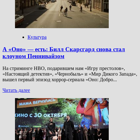
секреты
—
это
просто
интересно»
Культура
А «Оно» — есть: Билл Скарсгард снова стал
клоуном Пеннивайзом
На стриминге НВО, подарившем нам «Игру престолов»,
«Настоящий детектив», «Чернобыль» и «Мир Дикого Запада»,
вышел первый эпизод хоррор-сериала «Оно: Добро...
Прочитать
Читать далее
больше
о
А
«Оно»
—
есть:
Билл
Скарсгард