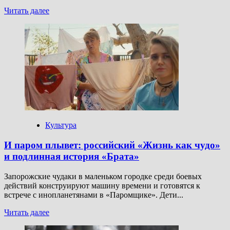
Прочитать
Читать далее
больше
о
Хохот
с
чердака:
кто
боится
фильмов
ужасов
Культура
И паром плывет: российский «Жизнь как чудо»
и подлинная история «Брата»
Запорожские чудаки в маленьком городке среди боевых
действий конструируют машину времени и готовятся к
встрече с инопланетянами в «Паромщике». Дети...
Прочитать
Читать далее
больше