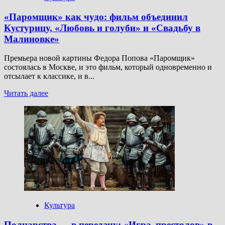
«Паромщик» как чудо: фильм объединил
Кустурицу, «Любовь и голуби» и «Свадьбу в
Малиновке»
Премьера новой картины Федора Попова «Паромщик»
состоялась в Москве, и это фильм, который одновременно и
отсылает к классике, и в...
Прочитать
Читать далее
больше
о
«Паромщик»
как
чудо:
фильм
объединил
Кустурицу,
«Любовь
и
голуби»
и
Культура
«Свадьбу
в
Полцарства — в передачу: «Игра престолов» в