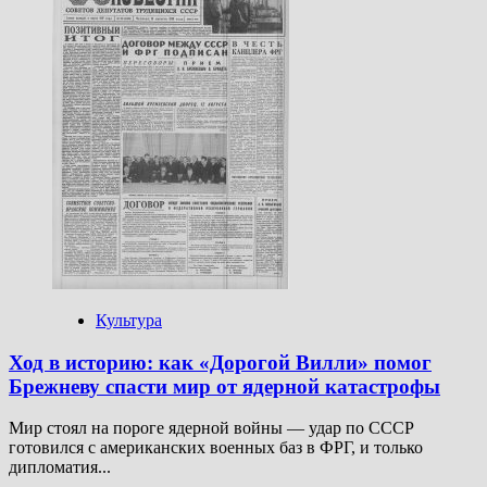
не ржавеет:
какие
кинопремьеры
ждут
нас
в ноябре
Культура
Ход в историю: как «Дорогой Вилли» помог
Брежневу спасти мир от ядерной катастрофы
Мир стоял на пороге ядерной войны — удар по СССР
готовился с американских военных баз в ФРГ, и только
дипломатия...