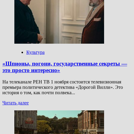
рядом:
какие
премьеры
телесериалов
ждут
нас
в ноябре
Культура
«Шпионы, погони, государственные секреты —
это просто интересно»
На телеканале РЕН ТВ 1 ноября состоится телевизионная
премьера политического детектива «Дорогой Вилли». Это
история о том, как почти полвека...
Прочитать
Читать далее
больше
о
«Шпионы,
погони,
государственные