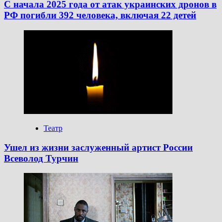
С начала 2025 года от атак украинских дронов в
РФ погибли 392 человека, включая 22 детей
Театр
Ушел из жизни заслуженный артист России
Всеволод Турчин