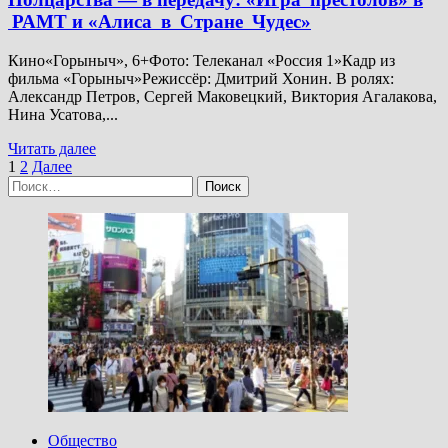
Малиновке»
РАМТ и «Алиса в Стране Чудес»
Кино«Горыныч», 6+Фото: Телеканал «Россия 1»Кадр из
фильма «Горыныч»Режиссёр: Дмитрий Хонин. В ролях:
Александр Петров, Сергей Маковецкий, Виктория Агалакова,
Нина Усатова,...
Прочитать
Читать далее
Пагинация
больше
1
2
Далее
Найти:
о
записей
Полцарства
—
в
передачу:
«Игра
престолов»
в
РАМТ
и
«Алиса
в
Стране
Чудес»
Общество