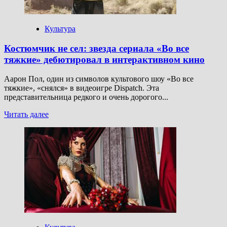
Культура
Костюмчик не сел: звезда сериала «Во все
тяжкие» дебютировал в интерактивном кино
Аарон Пол, один из символов культового шоу «Во все
тяжкие», «снялся» в видеоигре Dispatch. Эта
представительница редкого и очень дорогого...
Прочитать
Читать далее
больше
о
Костюмчик
не
сел:
звезда
сериала
«Во
все
тяжкие»
дебютировал
в