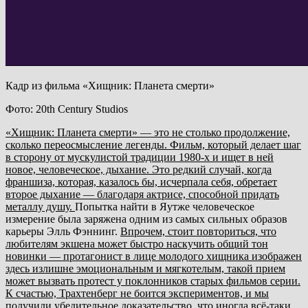
Кадр из фильма «Хищник: Планета смерти»
Фото: 20th Century Studios
«Хищник: Планета смерти» — это не столько продолжение,
сколько переосмысление легенды. Фильм, который делает шаг
в сторону от мускулистой традиции 1980-х и ищет в ней
новое, человеческое, дыхание. Это редкий случай, когда
франшиза, которая, казалось бы, исчерпала себя, обретает
второе дыхание — благодаря актрисе, способной придать
металлу душу.
Попытка найти в Яутже человеческое
измерение была заряжена одним из самых сильных образов
карьеры Элль Фэннинг.
Впрочем, стоит повториться, что
любителям экшена может быстро наскучить общий тон
новинки — протагонист в лице молодого хищника изображен
здесь излишне эмоциональным и мягкотелым, такой прием
может вызвать протест у поклонников старых фильмов серии.
К счастью, Трахтенберг не боится экспериментов, и мы
получили убедительное доказательство, что иногда всё-таки