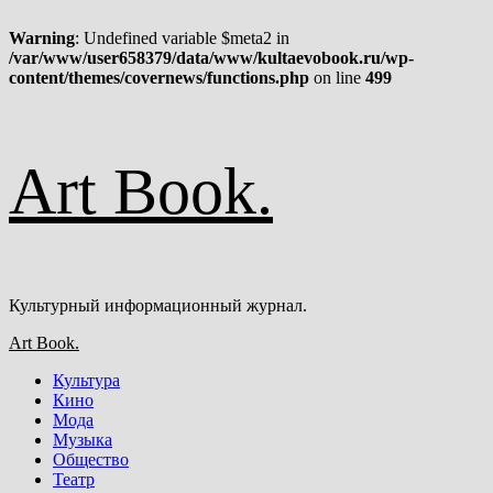
Warning
: Undefined variable $meta2 in
/var/www/user658379/data/www/kultaevobook.ru/wp-
content/themes/covernews/functions.php
on line
499
Перейти
Art Book.
к
содержимому
Культурный информационный журнал.
Основное
Art Book.
меню
Культура
Кино
Мода
Музыка
Общество
Театр