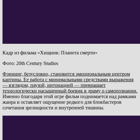
Кадр из фильма «Хищник: Планета смерти»
Фото: 20th Century Studios
Фэннинг, безусловно, становится эмоциональным центром
картины. Ее работа с минимальными средствами выражения
— взглядом, паузой, интонацией — превращает
технологически насыщенный боевик в драму о самопознании.
Именно благодаря этой игре фильм поднимается над рамками
жанра и оставляет ощущение редкого для блокбастеров
сочетания зрелищности и внутренней тишины.