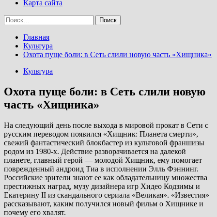
Карта сайта
Найти:
Главная
Культура
Охота пуще боли: в Сеть слили новую часть «Хищника»
Культура
Охота пуще боли: в Сеть слили новую
часть «Хищника»
На следующий день после выхода в мировой прокат в Сети с
русским переводом появился «Хищник: Планета смерти»,
свежий фантастический блокбастер из культовой франшизы
родом из 1980-х. Действие разворачивается на далекой
планете, главный герой — молодой Хищник, ему помогает
поврежденный андроид Тиа в исполнении Элль Фэннинг.
Российские зрители знают ее как обладательницу множества
престижных наград, музу дизайнера игр Хидео Кодзимы и
Екатерину II из скандального сериала «Великая». «Известия»
рассказывают, каким получился новый фильм о Хищнике и
почему его хвалят.