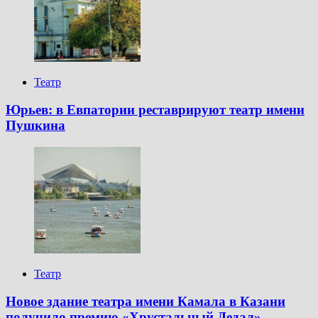
Театр
Юрьев: в Евпатории реставрируют театр имени
Пушкина
Театр
Новое здание театра имени Камала в Казани
получило премию «Хрустальный Дедал»