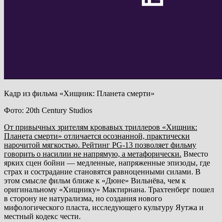
Кадр из фильма «Хищник: Планета смерти»
Фото: 20th Century Studios
От привычных зрителям кровавых триллеров «Хищник:
Планета смерти» отличается осознанной, практически
нарочитой мягкостью. Рейтинг PG-13 позволяет фильму
говорить о насилии не напрямую, а метафорически.
Вместо
ярких сцен бойни — медленные, напряженные эпизоды, где
страх и сострадание становятся равноценными силами. В
этом смысле фильм ближе к «Дюне» Вильнёва, чем к
оригинальному «Хищнику» Мактирнана. Трахтенберг пошел
в сторону не натурализма, но создания нового
мифологического пласта, исследующего культуру Яутжа и
местный кодекс чести.