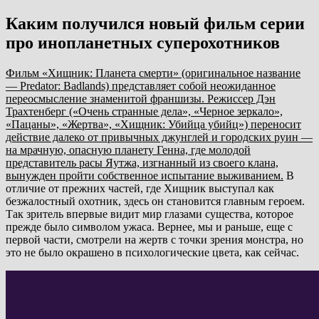
Каким получился новый фильм серии
про инопланетных суперохотников
Фильм «Хищник: Планета смерти» (оригинальное название
— Predator: Badlands) представляет собой неожиданное
переосмысление знаменитой франшизы. Режиссер Дэн
Трахтенберг («Очень странные дела», «Черное зеркало»,
«Пацаны», «Жертва», «Хищник: Убийца убийц») переносит
действие далеко от привычных джунглей и городских руин —
на мрачную, опасную планету Генна, где молодой
представитель расы Яутжа, изгнанный из своего клана,
вынужден пройти собственное испытание выживанием.
В
отличие от прежних частей, где Хищник выступал как
безжалостный охотник, здесь он становится главным героем.
Так зритель впервые видит мир глазами существа, которое
прежде было символом ужаса. Вернее, мы и раньше, еще с
первой части, смотрели на жертв с точки зрения монстра, но
это не было окрашено в психологические цвета, как сейчас.