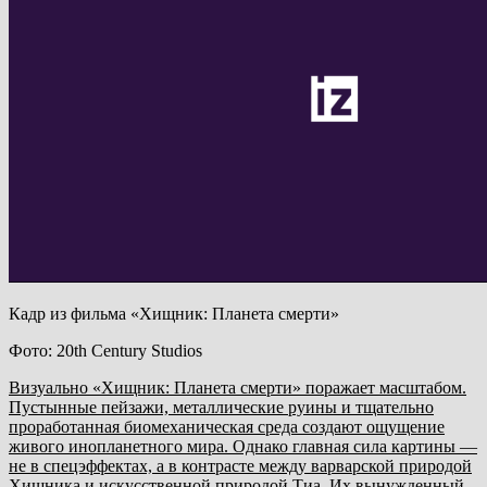
Кадр из фильма «Хищник: Планета смерти»
Фото: 20th Century Studios
Визуально «Хищник: Планета смерти» поражает масштабом.
Пустынные пейзажи, металлические руины и тщательно
проработанная биомеханическая среда создают ощущение
живого инопланетного мира. Однако главная сила картины —
не в спецэффектах, а в контрасте между варварской природой
Хищника и искусственной природой Тиа.
Их вынужденный