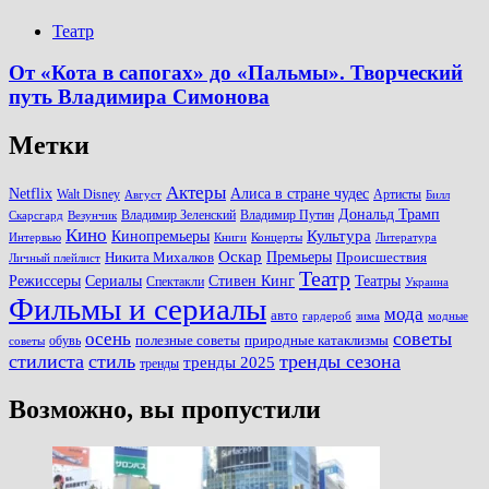
Театр
От «Кота в сапогах» до «Пальмы». Творческий
путь Владимира Симонова
Метки
Актеры
Алиса в стране чудес
Netflix
Walt Disney
Артисты
Август
Билл
Дональд Трамп
Владимир Зеленский
Владимир Путин
Скарсгард
Везунчик
Кино
Культура
Кинопремьеры
Книги
Литература
Интервью
Концерты
Оскар
Никита Михалков
Премьеры
Происшествия
Личный плейлист
Театр
Театры
Режиссеры
Сериалы
Стивен Кинг
Спектакли
Украина
Фильмы и сериалы
мода
авто
зима
гардероб
модные
советы
осень
полезные советы
обувь
природные катаклизмы
советы
стилиста
стиль
тренды сезона
тренды 2025
тренды
Возможно, вы пропустили