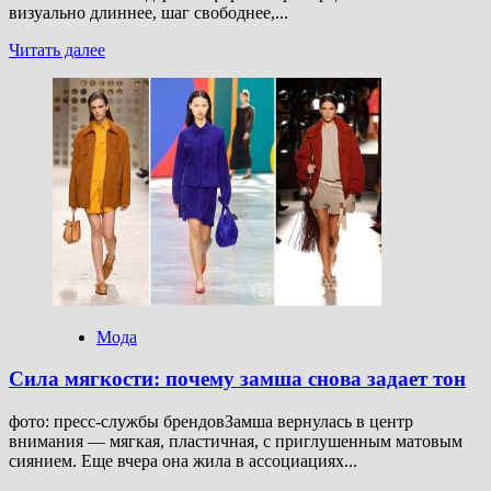
визуально длиннее, шаг свободнее,...
Прочитать
Читать далее
больше
о
Широкие
джинсы
2025:
как
они
делают
любой
образ
современным
Мода
Сила мягкости: почему замша снова задает тон
фото: пресс-службы брендовЗамша вернулась в центр
внимания — мягкая, пластичная, с приглушенным матовым
сиянием. Еще вчера она жила в ассоциациях...