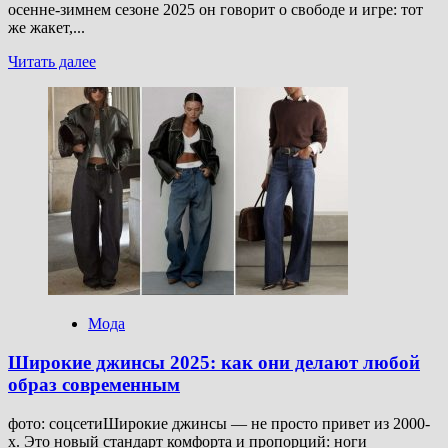
осенне-зимнем сезоне 2025 он говорит о свободе и игре: тот
же жакет,...
Прочитать
Читать далее
больше
о
Женственный
костюм:
как
носить
двойку
и
выглядеть
остроумно
и
уместно
Мода
Широкие джинсы 2025: как они делают любой
образ современным
фото: соцсетиШирокие джинсы — не просто привет из 2000-
х. Это новый стандарт комфорта и пропорций: ноги