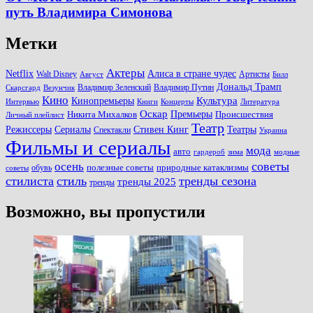
путь Владимира Симонова
Метки
Актеры
Алиса в стране чудес
Netflix
Walt Disney
Артисты
Август
Билл
Дональд Трамп
Владимир Зеленский
Владимир Путин
Скарсгард
Везунчик
Кино
Культура
Кинопремьеры
Книги
Литература
Интервью
Концерты
Оскар
Никита Михалков
Премьеры
Происшествия
Личный плейлист
Театр
Театры
Режиссеры
Сериалы
Стивен Кинг
Спектакли
Украина
Фильмы и сериалы
мода
авто
зима
гардероб
модные
советы
осень
полезные советы
обувь
природные катаклизмы
советы
стилиста
стиль
тренды сезона
тренды 2025
тренды
Возможно, вы пропустили