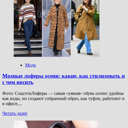
Королевский
фиолетовый
—
главный
цвет
осени:
стилист
рассказала,
как
его
носить
Мода
Модные лоферы осени: какие, как стилизовать и
с чем носить
Фото: СоцсетиЛоферы — самая «умная» обувь осени: удобны
как кеды, но создают собранный образ, как туфли, работают и
в офисе,...
Прочитать
Читать далее
больше
о