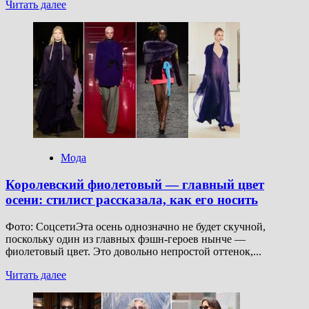
Прочитать
Читать далее
больше
о
Сила
мягкости:
почему
замша
снова
задает
тон
Мода
Королевский фиолетовый — главный цвет
осени: стилист рассказала, как его носить
Фото: СоцсетиЭта осень однозначно не будет скучной,
поскольку один из главных фэшн-героев нынче —
фиолетовый цвет. Это довольно непростой оттенок,...
Прочитать
Читать далее
больше
о