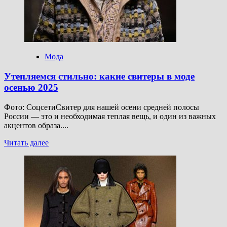
принты
Мода
Утепляемся стильно: какие свитеры в моде
осенью 2025
Фото: СоцсетиСвитер для нашей осени средней полосы
России — это и необходимая теплая вещь, и один из важных
акцентов образа....
Прочитать
Читать далее
больше
о
Утепляемся
стильно:
какие
свитеры
в
моде
осенью