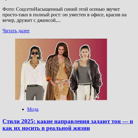
Фото: СоцсетиНасыщенный синий этой осенью звучит
просто-таки в полный рост: он уместен в офисе, красив на
вечер, дружит с джинсой,...
Прочитать
Читать далее
больше
о
Синий-
синий
иней:
как
и
с
чем
носить
трендовый
цвет
осени
—
Мода
4
совета
Cтили 2025: какие направления задают тон — и
стилиста
как их носить в реальной жизни