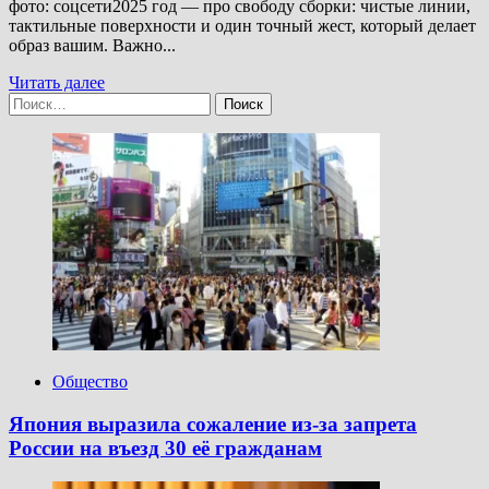
фото: соцсети2025 год — про свободу сборки: чистые линии,
тактильные поверхности и один точный жест, который делает
образ вашим. Важно...
Прочитать
Читать далее
Найти:
больше
о
Cтили
2025:
какие
направления
задают
тон
—
и
как
их
носить
в
реальной
Общество
жизни
Япония выразила сожаление из-за запрета
России на въезд 30 её гражданам