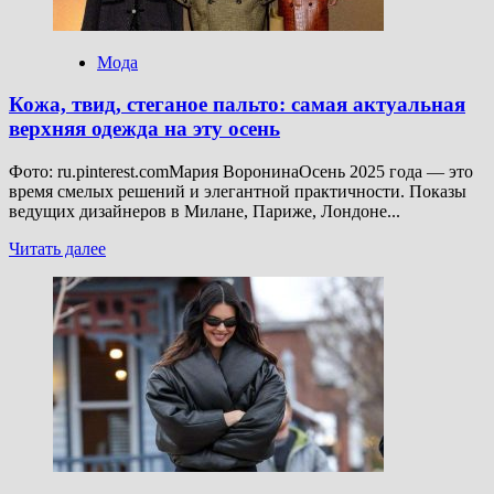
2025
Мода
Кожа, твид, стеганое пальто: самая актуальная
верхняя одежда на эту осень
Фото: ru.pinterest.comМария ВоронинаОсень 2025 года — это
время смелых решений и элегантной практичности. Показы
ведущих дизайнеров в Милане, Париже, Лондоне...
Прочитать
Читать далее
больше
о
Кожа,
твид,
стеганое
пальто:
самая
актуальная
верхняя
одежда
на
эту