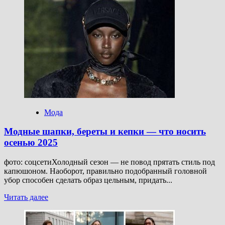
Бросить
перчатку:
что
такое
краги,
как
их
правильно
носить
осенью
Мода
Модные шапки, береты и кепки — что носить
осенью 2025
фото: соцсетиХолодный сезон — не повод прятать стиль под
капюшоном. Наоборот, правильно подобранный головной
убор способен сделать образ цельным, придать...
Прочитать
Читать далее
больше
о
Модные