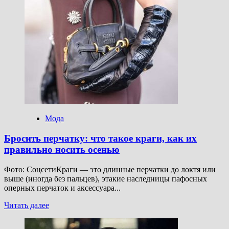
Модные
лоферы
осени:
какие,
как
стилизовать
и
с
чем
носить
Мода
Бросить перчатку: что такое краги, как их
правильно носить осенью
Фото: СоцсетиКраги — это длинные перчатки до локтя или
выше (иногда без пальцев), этакие наследницы пафосных
оперных перчаток и аксессуара...
Прочитать
Читать далее
больше
о