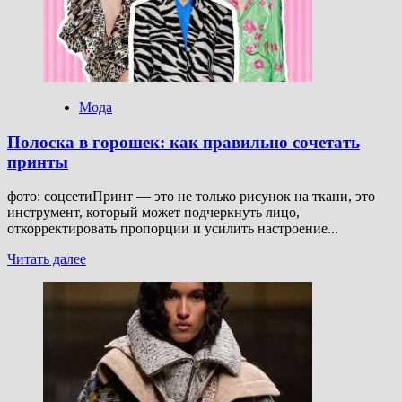
шаг:
как
носить
модные
ботильоны
осенью,
Мода
советы
стилиста
Полоска в горошек: как правильно сочетать
принты
фото: соцсетиПринт — это не только рисунок на ткани, это
инструмент, который может подчеркнуть лицо,
откорректировать пропорции и усилить настроение...
Прочитать
Читать далее
больше
о
Полоска
в
горошек:
как
правильно
сочетать