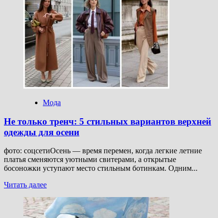
шапки,
береты
и
кепки
—
что
носить
осенью
2025
Мода
Не только тренч: 5 стильных вариантов верхней
одежды для осени
фото: соцсетиОсень — время перемен, когда легкие летние
платья сменяются уютными свитерами, а открытые
босоножки уступают место стильным ботинкам. Одним...
Прочитать
Читать далее
больше
о
Не