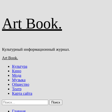
Перейти
Art Book.
к
содержимому
Культурный информационный журнал.
Основное
Art Book.
меню
Культура
Кино
Мода
Музыка
Общество
Театр
Карта сайта
Найти:
Главная