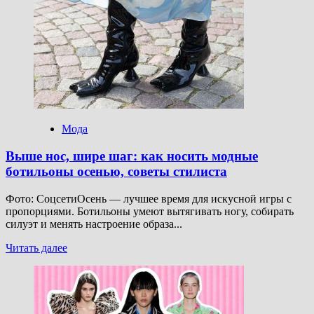
только
тренч:
5
стильных
вариантов
верхней
одежды
для
осени
Мода
Выше нос, шире шаг: как носить модные
ботильоны осенью, советы стилиста
Фото: СоцсетиОсень — лучшее время для искусной игры с
пропорциями. Ботильоны умеют вытягивать ногу, собирать
силуэт и менять настроение образа...
Прочитать
Читать далее
больше
о
Выше
нос,
шире