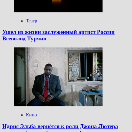
Театр
Ушел из жизни заслуженный артист России
Всеволод Турчин
Кино
Идрис Эльба вернётся к роли Джона Лютера