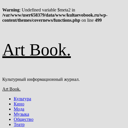
Warning
: Undefined variable $meta2 in
/var/www/user658379/data/www/kultaevobook.ru/wp-
content/themes/covernews/functions.php
on line
499
Перейти
Art Book.
к
содержимому
Культурный информационный журнал.
Основное
Art Book.
меню
Культура
Кино
Мода
Музыка
Общество
Театр