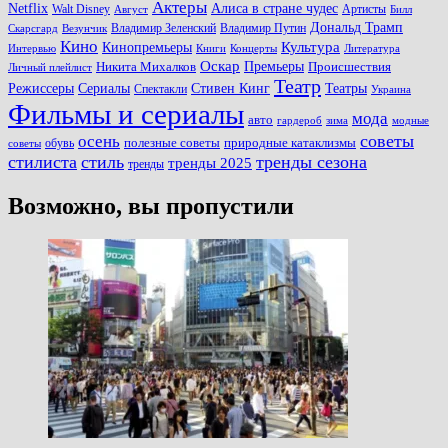
Актеры
Алиса в стране чудес
Netflix
Walt Disney
Артисты
Август
Билл
Дональд Трамп
Владимир Зеленский
Владимир Путин
Скарсгард
Везунчик
Кино
Культура
Кинопремьеры
Книги
Литература
Интервью
Концерты
Оскар
Никита Михалков
Премьеры
Происшествия
Личный плейлист
Театр
Театры
Режиссеры
Сериалы
Стивен Кинг
Спектакли
Украина
Фильмы и сериалы
мода
авто
зима
гардероб
модные
советы
осень
полезные советы
обувь
природные катаклизмы
советы
стилиста
стиль
тренды сезона
тренды 2025
тренды
Возможно, вы пропустили