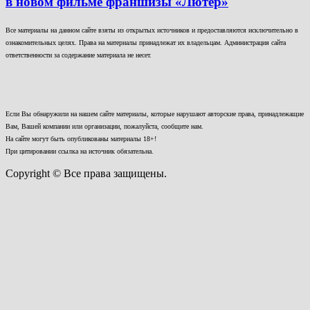
в новом фильме франшизы «Лютер»
Все материалы на данном сайте взяты из открытых источников и предоставляются исключительно в
ознакомительных целях. Права на материалы принадлежат их владельцам. Администрация сайта
ответственности за содержание материала не несет.
Если Вы обнаружили на нашем сайте материалы, которые нарушают авторские права, принадлежащие
Вам, Вашей компании или организации, пожалуйста, сообщите нам.
На сайте могут быть опубликованы материалы 18+!
При цитировании ссылка на источник обязательна.
Copyright © Все права защищены.