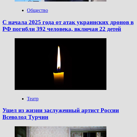
Общество
С начала 2025 года от атак украинских дронов в
РФ погибли 392 человека, включая 22 детей
Театр
Ушел из жизни заслуженный артист России
Всеволод Турчин