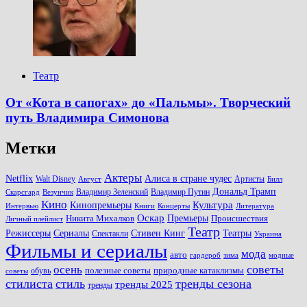
Театр
От «Кота в сапогах» до «Пальмы». Творческий
путь Владимира Симонова
Метки
Актеры
Алиса в стране чудес
Netflix
Walt Disney
Артисты
Август
Билл
Дональд Трамп
Владимир Зеленский
Владимир Путин
Скарсгард
Везунчик
Кино
Культура
Кинопремьеры
Книги
Литература
Интервью
Концерты
Оскар
Никита Михалков
Премьеры
Происшествия
Личный плейлист
Театр
Театры
Режиссеры
Сериалы
Стивен Кинг
Спектакли
Украина
Фильмы и сериалы
мода
авто
зима
гардероб
модные
советы
осень
полезные советы
обувь
природные катаклизмы
советы
стилиста
стиль
тренды сезона
тренды 2025
тренды