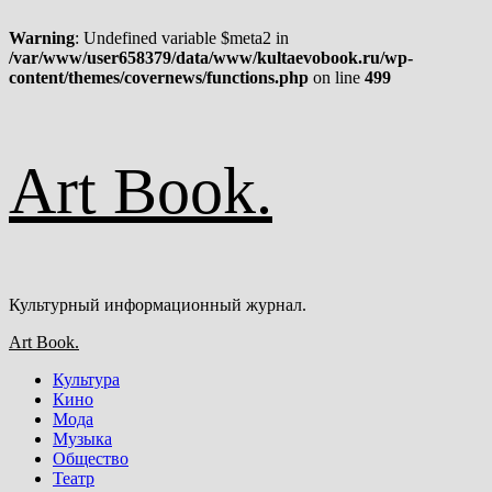
Warning
: Undefined variable $meta2 in
/var/www/user658379/data/www/kultaevobook.ru/wp-
content/themes/covernews/functions.php
on line
499
Перейти
Art Book.
к
содержимому
Культурный информационный журнал.
Основное
Art Book.
меню
Культура
Кино
Мода
Музыка
Общество
Театр