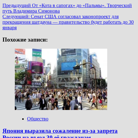
Навигация
Предыдущий
От «Кота в сапогах» до «Пальмы». Творческий
путь Владимира Симонова
записи
Следующий:
Сенат США согласовал законопроект для
прекращения шатдауна — правительство будет работать до 30
января
Похожие записи:
Общество
Япония выразила сожаление из-за запрета
России на въезд 30 её гражданам